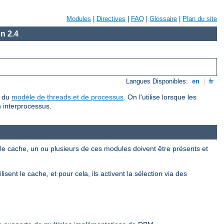
Modules
|
Directives
|
FAQ
|
Glossaire
|
Plan du site
n 2.4
Langues Disponibles:
en
|
fr
r du
modèle de threads et de processus
. On l'utilise lorsque les
 interprocessus.
r le cache, un ou plusieurs de ces modules doivent être présents et
isent le cache, et pour cela, ils activent la sélection via des