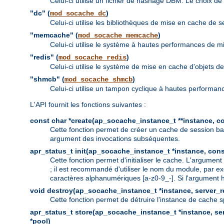
Celui-ci utilise un fichier de hashage DBM. Le choix d
"dc" (
)
mod_socache_dc
Celui-ci utilise les bibliothèques de mise en cache de 
"memcache" (
)
mod_socache_memcache
Celui-ci utilise le système à hautes performances de 
"redis" (
)
mod_socache_redis
Celui-ci utilise le système de mise en cache d'objets
"shmcb" (
)
mod_socache_shmcb
Celui-ci utilise un tampon cyclique à hautes performa
L'API fournit les fonctions suivantes :
const char *create(ap_socache_instance_t **instance, con
Cette fonction permet de créer un cache de session ba
argument des invocations subséquentes.
apr_status_t init(ap_socache_instance_t *instance, cons
Cette fonction permet d'initialiser le cache. L'argumen
; il est recommandé d'utiliser le nom du module, par ex
caractères alphanumériques [a-z0-9_-]. Si l'argument hi
void destroy(ap_socache_instance_t *instance, server_re
Cette fonction permet de détruire l'instance de cache s
apr_status_t store(ap_socache_instance_t *instance, serv
*pool)