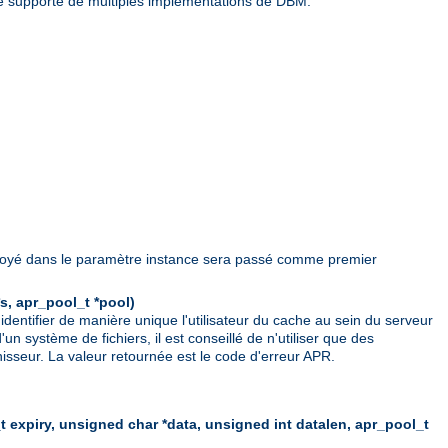
lée supporte de multiples implémentations de DBM.
envoyé dans le paramètre instance sera passé comme premier
s, apr_pool_t *pool)
dentifier de manière unique l'utilisateur du cache au sein du serveur
 système de fichiers, il est conseillé de n'utiliser que des
nisseur. La valeur retournée est le code d'erreur APR.
t expiry, unsigned char *data, unsigned int datalen, apr_pool_t