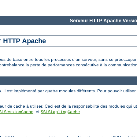
Serveur HTTP Apache Versio
ur HTTP Apache
es de base entre tous les processus d'un serveur, sans se préoccupe
ontrebalance la perte de performances consécutive à la communication
n. Il est implémenté par quatre modules différents. Pour pouvoir utilise
ur de cache à utiliser. Ceci est de la responsabilité des modules qui util
, et
.
SLSessionCache
SSLStaplingCache