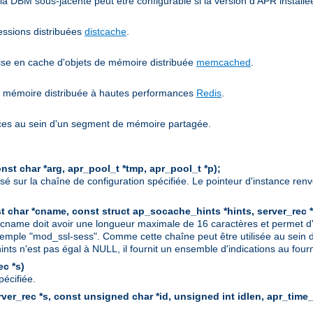
e la DBM sous-jacente peut être configurable si la version d'APR instal
sessions distribuées
distcache
.
mise en cache d'objets de mémoire distribuée
memcached
.
 de mémoire distribuée à hautes performances
Redis
.
nces au sein d'un segment de mémoire partagée.
st char *arg, apr_pool_t *tmp, apr_pool_t *p);
sé sur la chaîne de configuration spécifiée. Le pointeur d'instance r
t char *cname, const struct ap_socache_hints *hints, server_rec *
t cname doit avoir une longueur maximale de 16 caractères et permet d'i
emple "mod_ssl-sess". Comme cette chaîne peut être utilisée au sein d'un
nts n'est pas égal à NULL, il fournit un ensemble d'indications au four
c *s)
pécifiée.
er_rec *s, const unsigned char *id, unsigned int idlen, apr_time_