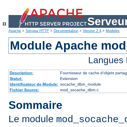
Serveu
Apache
>
Serveur HTTP
>
Documentation
>
Version 2.4
>
Modules
Module Apache mo
Langues 
Description:
Fournisseur de cache d'objets parta
Statut:
Extension
Identificateur de Module:
socache_dbm_module
Fichier Source:
mod_socache_dbm.c
Sommaire
Le module
mod_socache_