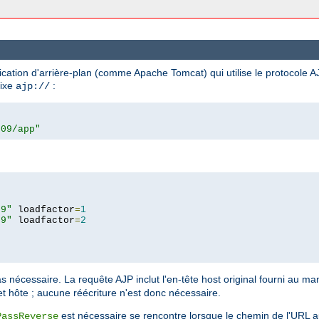
tion d'arrière-plan (comme Apache Tomcat) qui utilise le protocole AJP1
fixe
:
ajp://
009/app"
09"
 loadfactor
=
1
09"
 loadfactor
=
2
s nécessaire. La requête AJP inclut l'en-tête host original fourni au man
et hôte ; aucune réécriture n'est donc nécessaire.
est nécessaire se rencontre lorsque le chemin de l'URL 
PassReverse