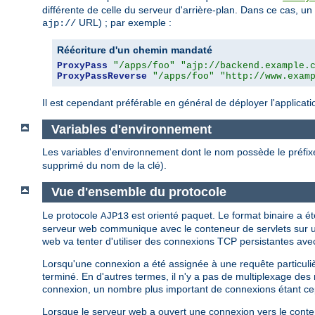
différente de celle du serveur d'arrière-plan. Dans ce cas, un 
URL) ; par exemple :
ajp://
Réécriture d'un chemin mandaté
ProxyPass
"/apps/foo"
"ajp://backend.example.
ProxyPassReverse
"/apps/foo"
"http://www.exam
Il est cependant préférable en général de déployer l'applicat
Variables d'environnement
Les variables d'environnement dont le nom possède le préfi
supprimé du nom de la clé).
Vue d'ensemble du protocole
Le protocole
est orienté paquet. Le format binaire a é
AJP13
serveur web communique avec le conteneur de servlets sur un
web va tenter d'utiliser des connexions TCP persistantes avec
Lorsqu'une connexion a été assignée à une requête particulièr
terminé. En d'autres termes, il n'y a pas de multiplexage de
connexion, un nombre plus important de connexions étant 
Lorsque le serveur web a ouvert une connexion vers le contene