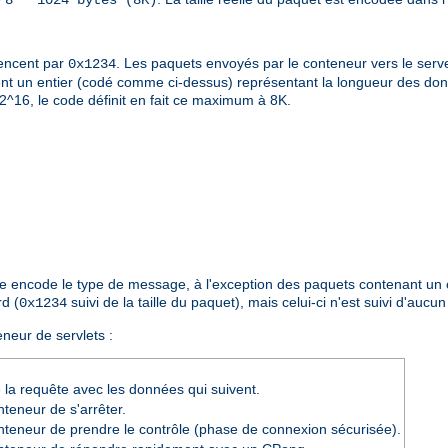
8 * 1024 bytes (8K)
encent par
. Les paquets envoyés par le conteneur vers le se
0x1234
vient un entier (codé comme ci-dessus) représentant la longueur des do
 2^16, le code définit en fait ce maximum à 8K.
tile encode le type de message, à l'exception des paquets contenant u
rd (
suivi de la taille du paquet), mais celui-ci n'est suivi d'aucun
0x1234
neur de servlets :
 la requête avec les données qui suivent.
eneur de s'arrêter.
eneur de prendre le contrôle (phase de connexion sécurisée).