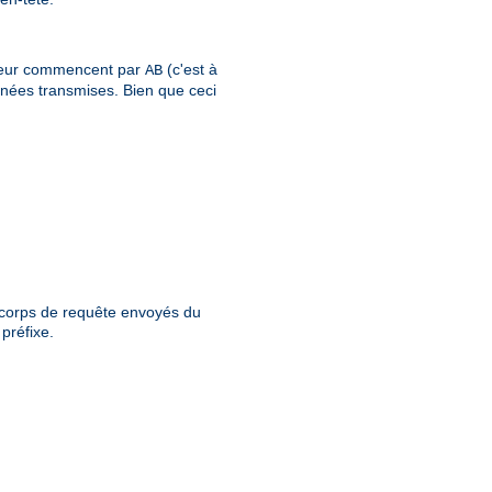
rveur commencent par
(c'est à
AB
nnées transmises. Bien que ceci
n corps de requête envoyés du
 préfixe.