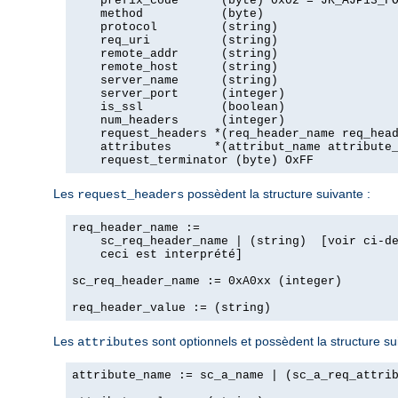
    prefix_code      (byte) 0x02 = JK_AJP13_FO
    method           (byte)

    protocol         (string)

    req_uri          (string)

    remote_addr      (string)

    remote_host      (string)

    server_name      (string)

    server_port      (integer)

    is_ssl           (boolean)

    num_headers      (integer)

    request_headers *(req_header_name req_head
    attributes      *(attribut_name attribute_
    request_terminator (byte) OxFF
Les
possèdent la structure suivante :
request_headers
req_header_name :=

    sc_req_header_name | (string)  [voir ci-de
    ceci est interprété]

sc_req_header_name := 0xA0xx (integer)

req_header_value := (string)
Les
sont optionnels et possèdent la structure su
attributes
attribute_name := sc_a_name | (sc_a_req_attrib