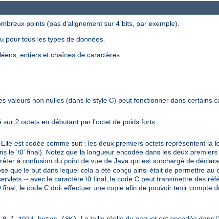
nombreux points (pas d'alignement sur 4 bits, par exemple).
eau pour tous les types de données.
éens, entiers et chaînes de caractères.
utres valeurs non nulles (dans le style C) peut fonctionner dans certains 
é sur 2 octets en débutant par l'octet de poids forts.
. Elle est codée comme suit : les deux premiers octets représentent la l
ris le '\0' final). Notez que la longueur encodée dans les deux premier
prêter à confusion du point de vue de Java qui est surchargé de déclar
se que le but dans lequel cela a été conçu ainsi était de permettre au c
rvlets -- avec le caractère \0 final, le code C peut transmettre des r
 final, le code C doit effectuer une copie afin de pouvoir tenir compte 
e
. La taille réelle du paquet est encodée dans l