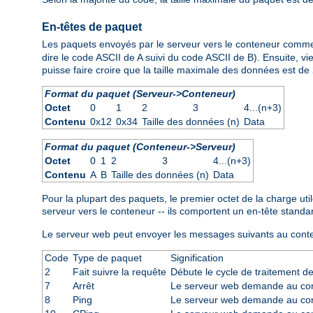
En-têtes de paquet
Les paquets envoyés par le serveur vers le conteneur comm
dire le code ASCII de A suivi du code ASCII de B). Ensuite, 
puisse faire croire que la taille maximale des données est de
Format du paquet (Serveur->Conteneur)
Octet
0
1
2
3
4...(n+3)
Contenu
0x12
0x34
Taille des données (n)
Data
Format du paquet (Conteneur->Serveur)
Octet
0
1
2
3
4...(n+3)
Contenu
A
B
Taille des données (n)
Data
Pour la plupart des paquets, le premier octet de la charge u
serveur vers le conteneur -- ils comportent un en-tête standa
Le serveur web peut envoyer les messages suivants au conte
Code
Type de paquet
Signification
2
Fait suivre la requête
Débute le cycle de traitement de
7
Arrêt
Le serveur web demande au cont
8
Ping
Le serveur web demande au cont