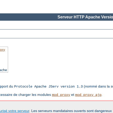
Serveur HTTP Apache Versio
oxy
pache
support du
(nommé dans la s
Protocole Apache JServ version 1.3
nécessaire de charger les modules
et
.
mod_proxy
mod_proxy_ajp
urisé votre serveur
. Les serveurs mandataires ouverts sont dangereux