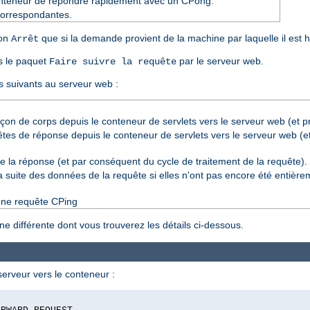
teneur de répondre rapidement avec un CPong.
 correspondantes.
son
que si la demande provient de la machine par laquelle il est 
Arrêt
s le paquet
par le serveur web.
Faire suivre la requête
s suivants au serveur web :
nçon de corps depuis le conteneur de servlets vers le serveur web (et p
êtes de réponse depuis le conteneur de servlets vers le serveur web (e
e la réponse (et par conséquent du cycle de traitement de la requête).
a suite des données de la requête si elles n'ont pas encore été entière
une requête CPing
 différente dont vous trouverez les détails ci-dessous.
serveur vers le conteneur :