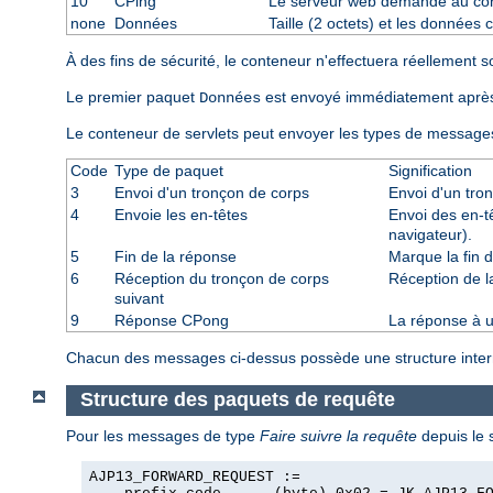
10
CPing
Le serveur web demande au con
none
Données
Taille (2 octets) et les données
À des fins de sécurité, le conteneur n'effectuera réellement 
Le premier paquet
est envoyé immédiatement aprè
Données
Le conteneur de servlets peut envoyer les types de message
Code
Type de paquet
Signification
3
Envoi d'un tronçon de corps
Envoi d'un tro
4
Envoie les en-têtes
Envoi des en-t
navigateur).
5
Fin de la réponse
Marque la fin d
6
Réception du tronçon de corps
Réception de l
suivant
9
Réponse CPong
La réponse à 
Chacun des messages ci-dessus possède une structure interne
Structure des paquets de requête
Pour les messages de type
Faire suivre la requête
depuis le 
AJP13_FORWARD_REQUEST :=
