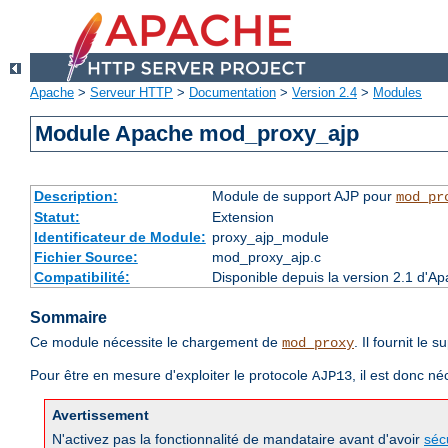
Apache
>
Serveur HTTP
>
Documentation
>
Version 2.4
>
Modules
Module Apache mod_proxy_ajp
Description:
Module de support AJP pour
mod_pr
Statut:
Extension
Identificateur de Module:
proxy_ajp_module
Fichier Source:
mod_proxy_ajp.c
Compatibilité:
Disponible depuis la version 2.1 d'A
Sommaire
Ce module nécessite le chargement de
. Il fournit le 
mod_proxy
Pour être en mesure d'exploiter le protocole
, il est donc 
AJP13
Avertissement
N'activez pas la fonctionnalité de mandataire avant d'avoir
séc