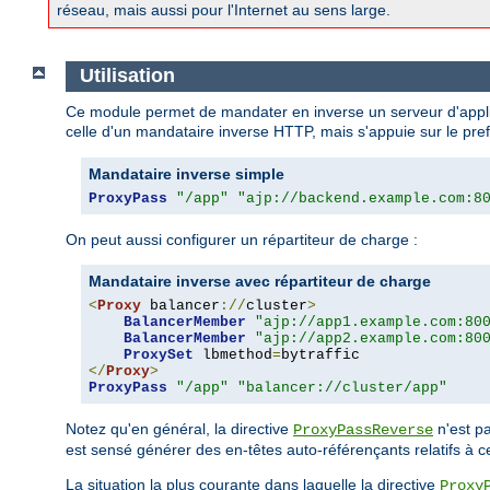
réseau, mais aussi pour l'Internet au sens large.
Utilisation
Ce module permet de mandater en inverse un serveur d'applica
celle d'un mandataire inverse HTTP, mais s'appuie sur le pre
Mandataire inverse simple
ProxyPass
"/app"
"ajp://backend.example.com:8
On peut aussi configurer un répartiteur de charge :
Mandataire inverse avec répartiteur de charge
<
Proxy
 balancer
://
cluster
>
BalancerMember
"ajp://app1.example.com:80
BalancerMember
"ajp://app2.example.com:80
ProxySet
 lbmethod
=
</
Proxy
>
ProxyPass
"/app"
"balancer://cluster/app"
Notez qu'en général, la directive
n'est pa
ProxyPassReverse
est sensé générer des en-têtes auto-référençants relatifs à c
La situation la plus courante dans laquelle la directive
Proxy