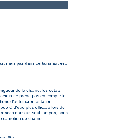
cas, mais pas dans certains autres..
ongueur de la chaîne, les octets
s octets ne prend pas en compte le
ations d'autoincrémentation
ode C d'être plus efficace lors de
éférences dans un seul tampon, sans
de sa notion de chaîne.
'en-tête.