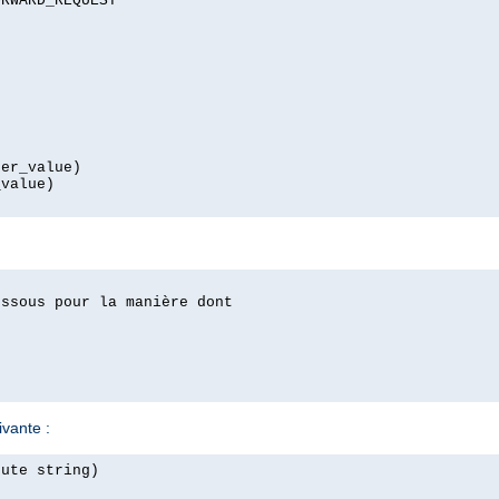
RWARD_REQUEST

er_value)

value)

ssous pour la manière dont

ivante :
ute string)
