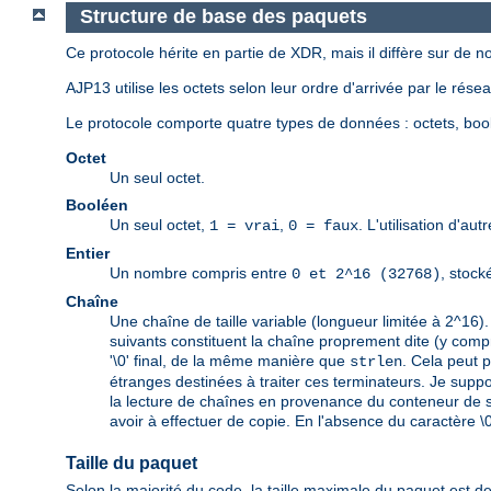
Structure de base des paquets
Ce protocole hérite en partie de XDR, mais il diffère sur de 
AJP13 utilise les octets selon leur ordre d'arrivée par le rés
Le protocole comporte quatre types de données : octets, bool
Octet
Un seul octet.
Booléen
Un seul octet,
,
. L'utilisation d'a
1 = vrai
0 = faux
Entier
Un nombre compris entre
, stock
0 et 2^16 (32768)
Chaîne
Une chaîne de taille variable (longueur limitée à 2^16)
suivants constituent la chaîne proprement dite (y comp
'\0' final, de la même manière que
. Cela peut 
strlen
étranges destinées à traiter ces terminateurs. Je suppo
la lecture de chaînes en provenance du conteneur de se
avoir à effectuer de copie. En l'absence du caractère \0
Taille du paquet
Selon la majorité du code, la taille maximale du paquet est d