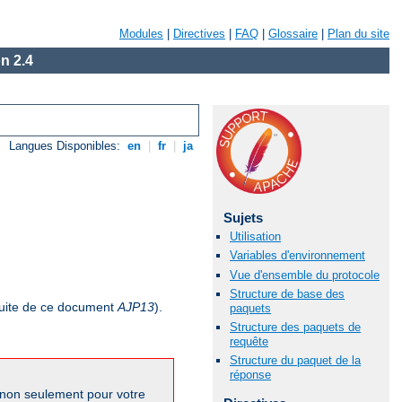
Modules
|
Directives
|
FAQ
|
Glossaire
|
Plan du site
n 2.4
Langues Disponibles:
en
|
fr
|
ja
Sujets
Utilisation
Variables d'environnement
Vue d'ensemble du protocole
Structure de base des
uite de ce document
AJP13
).
paquets
Structure des paquets de
requête
Structure du paquet de la
réponse
 non seulement pour votre