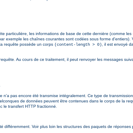
e particulière, les informations de base de cette dernière (comme les e
r exemple les chaînes courantes sont codées sous forme d'entiers). V
i la requête possède un corps
, il est envoyé 
(content-length > 0)
 requête. Au cours de ce traitement, il peut renvoyer les messages suiv
.
le n'a pas encore été transmise intégralement. Ce type de transmission
 quelconques de données peuvent être contenues dans le corps de la re
ec le transfert HTTP fractionné.
ifféremment. Voir plus loin les structures des paquets de réponses p