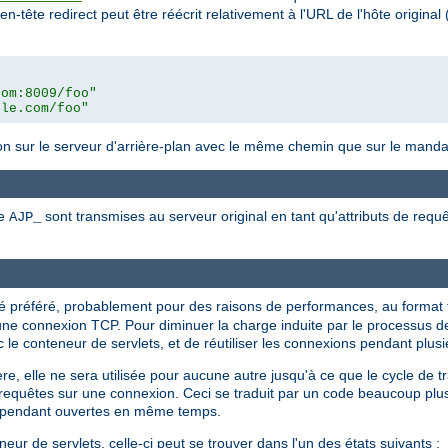
en-tête redirect peut être réécrit relativement à l'URL de l'hôte original
com:8009/foo"
ple.com/foo"
ion sur le serveur d'arrière-plan avec le même chemin que sur le manda
xe
sont transmises au serveur original en tant qu'attributs de requê
AJP_
té préféré, probablement pour des raisons de performances, au format te
e connexion TCP. Pour diminuer la charge induite par le processus de 
 le conteneur de servlets, et de réutiliser les connexions pendant plus
e, elle ne sera utilisée pour aucune autre jusqu'à ce que le cycle de tr
s requêtes sur une connexion. Ceci se traduit par un code beaucoup plu
cependant ouvertes en même temps.
ur de servlets, celle-ci peut se trouver dans l'un des états suivants :