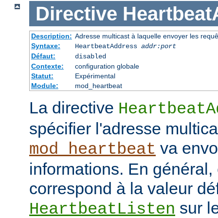
Directive
Heartbeat
Description:
Adresse multicast à laquelle envoyer les requ
Syntaxe:
HeartbeatAddress
addr:port
Défaut:
disabled
Contexte:
configuration globale
Statut:
Expérimental
Module:
mod_heartbeat
La directive
HeartbeatA
spécifier l'adresse multica
va envo
mod_heartbeat
informations. En général,
correspond à la valeur déf
sur l
HeartbeatListen