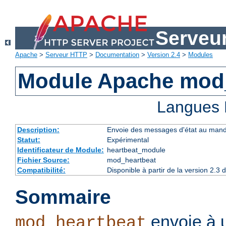
Serveu
Apache
>
Serveur HTTP
>
Documentation
>
Version 2.4
>
Modules
Module Apache mod
Langues 
Description:
Envoie des messages d'état au manda
Statut:
Expérimental
Identificateur de Module:
heartbeat_module
Fichier Source:
mod_heartbeat
Compatibilité:
Disponible à partir de la version 2.
Sommaire
envoie à 
mod_heartbeat